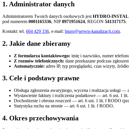
1. Administrator danych
Administratorem Twoich danych osobowych jest
HYDRO-INSTAL W
pod numerem
0001165336
, NIP
8971951624
, REGON
541317175
.
Kontakt: tel.
604 429 336
, e-mail:
biuro@serwis-kanalizacji.com
.
2. Jakie dane zbieramy
Z formularza kontaktowego:
imię i nazwisko, numer telefonu
Z rozmów telefonicznych:
dane przekazane podczas zgłoszeni
Automatycznie:
adres IP, typ przeglądarki, czas wizyty, źród
3. Cele i podstawy prawne
Obsługa zgłoszenia awaryjnego, wycena i realizacja usługi — ar
Wystawienie faktury i rozliczenia podatkowe — art. 6 ust. 1 
Dochodzenie i obrona roszczeń — art. 6 ust. 1 lit. f RODO (pra
Statystyka ruchu na stronie — art. 6 ust. 1 lit. f RODO.
4. Okres przechowywania