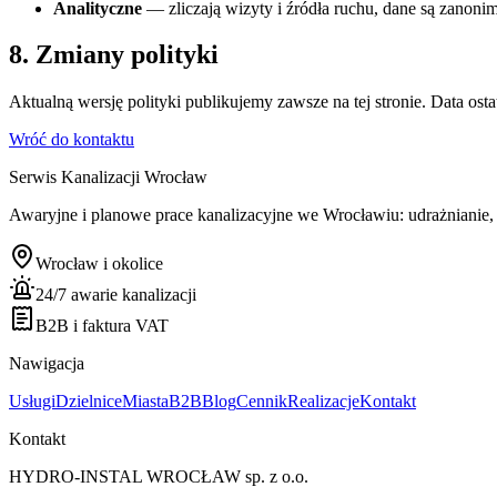
Analityczne
— zliczają wizyty i źródła ruchu, dane są zanoni
8. Zmiany polityki
Aktualną wersję polityki publikujemy zawsze na tej stronie. Data osta
Wróć do kontaktu
Serwis Kanalizacji Wrocław
Awaryjne i planowe prace kanalizacyjne we Wrocławiu: udrażnianie,
Wrocław i okolice
24/7 awarie kanalizacji
B2B i faktura VAT
Nawigacja
Usługi
Dzielnice
Miasta
B2B
Blog
Cennik
Realizacje
Kontakt
Kontakt
HYDRO-INSTAL WROCŁAW sp. z o.o.