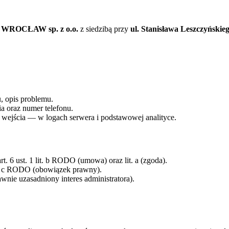
ROCŁAW sp. z o.o.
z siedzibą przy
ul. Stanisława Leszczyńskie
, opis problemu.
a oraz numer telefonu.
ło wejścia — w logach serwera i podstawowej analityce.
t. 6 ust. 1 lit. b RODO (umowa) oraz lit. a (zgoda).
lit. c RODO (obowiązek prawny).
wnie uzasadniony interes administratora).