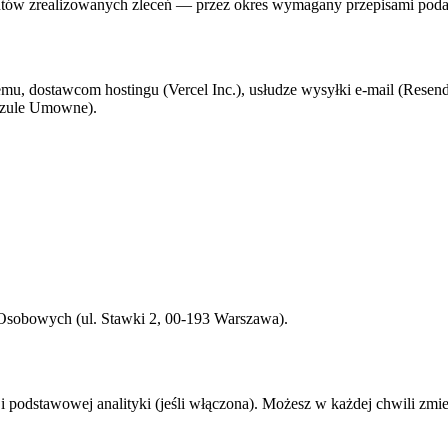
ientów zrealizowanych zleceń — przez okres wymagany przepisami poda
u, dostawcom hostingu (Vercel Inc.), usłudze wysyłki e-mail (Res
uzule Umowne).
Osobowych (ul. Stawki 2, 00-193 Warszawa).
i podstawowej analityki (jeśli włączona). Możesz w każdej chwili zmie