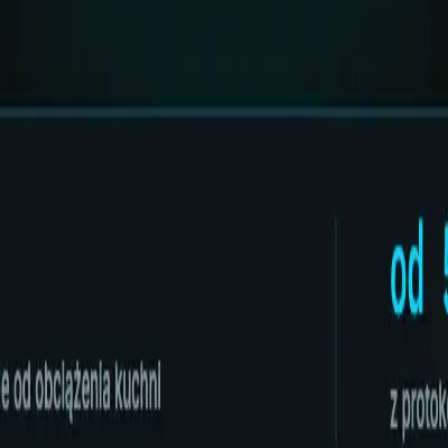
torów tłuszczu Wrocław
·
Fabryczna
Serwis separatorów tłuszczu W
 WUKO, inspekcja TV, separatory i obsługa B2B. Hydro-Instal jako na